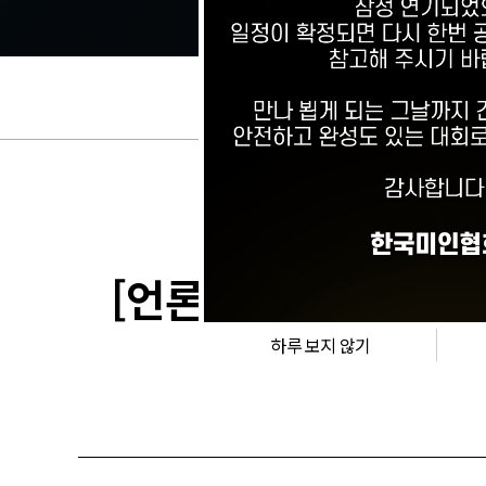
[언론뉴스]
[MJ포토
하루 보지 않기