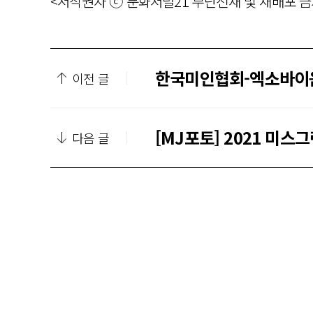
<저작권자 ⓒ 문화저널21 무단전재 및 재배포 금
한국미인협회-엑소바이옴
이전 글
[MJ포토] 2021 미
다음 글