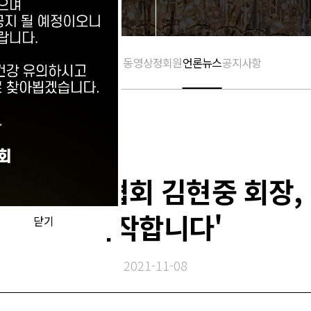
활동 갤러리
활동 동영상
정회원
언론뉴스
공지사항
] 한국미인협회 김현중 회장,
시작합니다'
닫기
2021-11-08